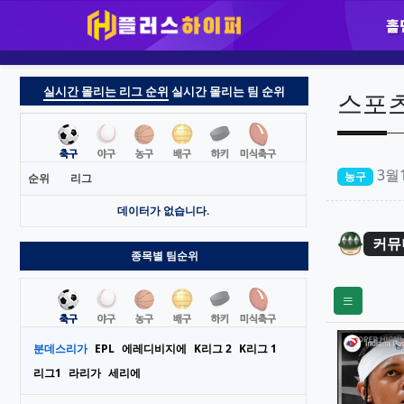
홀
실시간 몰리는 리그 순위
실시간 몰리는 팀 순위
순위
리그
데이터가 없습니다.
종목별 팀순위
분데스리가
EPL
에레디비지에
K리그 2
K리그 1
리그1
라리가
세리에