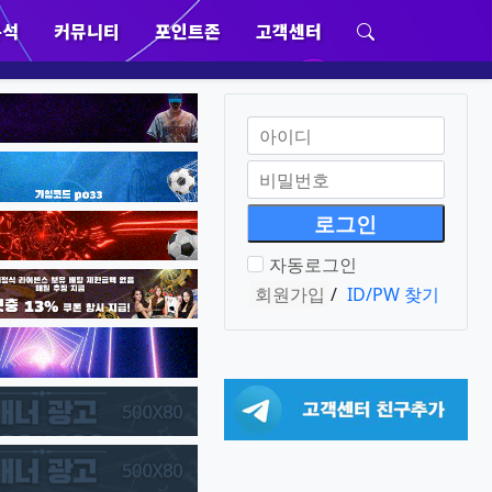
분석
커뮤니티
포인트존
고객센터
위분류
하위분류
하위분류
하위분류
회원아이디
필수
비밀번호
필수
자동로그인
회원가입
/
ID/PW 찾기