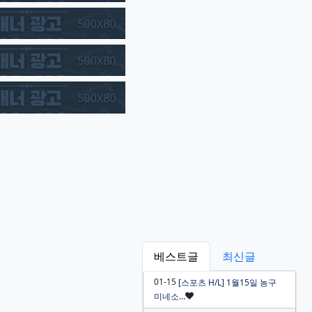
베스트글
최신글
01-15
[스포츠 H/L] 1월15일 농구
인기글
미네소…