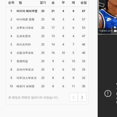
순위
팀
경기
승
무
패
승점
1
바이어 레버쿠젠
25
21
4
0
67
2
바이에른 뮌헨
25
18
3
4
57
3
슈투트가르트
25
17
2
6
53
4
도르트문트
25
13
8
4
47
5
라이프치히
25
14
4
7
46
6
프랑크푸르트
25
10
10
5
40
7
호펜하임
25
9
6
10
33
8
프라이부르크
25
9
6
10
33
9
아우크스부르크
25
8
8
9
32
10
베르더 브레멘
25
8
6
11
30
본 랭킹은 30분전 업데이트 되었습니다.