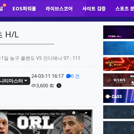
덤
EOS파워볼
라이브스코어
사이트 검증
스포츠 
하위분류
하위분류
하
팝업레이어 알림
팝업레이어 알림이 없습니다.