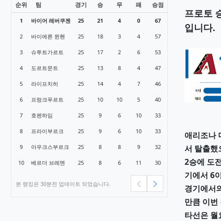
순위
팀
경기
승
무
패
승점
1
바이어 레버쿠젠
25
21
4
0
67
2
바이에른 뮌헨
25
18
3
4
57
3
슈투트가르트
25
17
2
6
53
4
도르트문트
25
13
8
4
47
5
라이프치히
25
14
4
7
46
6
프랑크푸르트
25
10
10
5
40
7
호펜하임
25
9
6
10
33
8
프라이부르크
25
9
6
10
33
9
아우크스부르크
25
8
8
9
32
10
베르더 브레멘
25
8
6
11
30
본 랭킹은 30분전 업데이트 되었습니다.