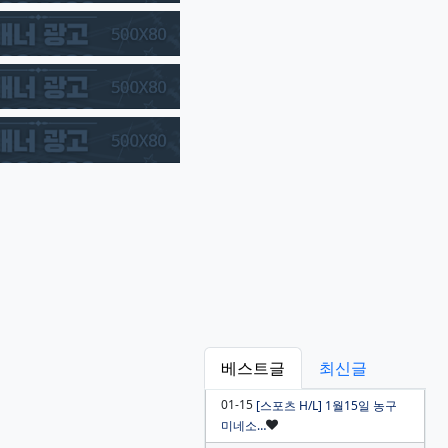
베스트글
최신글
01-15
[스포츠 H/L] 1월15일 농구
인기글
미네소…