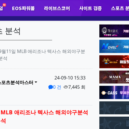
덤
EOS파워볼
라이브스코어
사이트 검증
스포츠 
하위분류
하위분류
하
팝업레이어 알림
팝업레이어 알림이 없습니다.