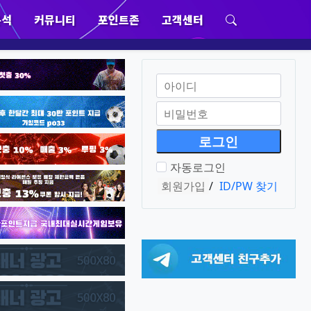
분석
커뮤니티
포인트존
고객센터
위분류
하위분류
하위분류
하위분류
회원아이디
필수
비밀번호
필수
자동로그인
회원가입
/
ID/PW 찾기