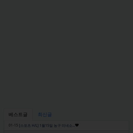
베스트글
최신글
인기글
01-15
[스포츠 H/L] 1월15일 농구 미네소…