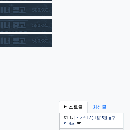
베스트글
최신글
01-15
[스포츠 H/L] 1월15일 농구
인기글
미네소…