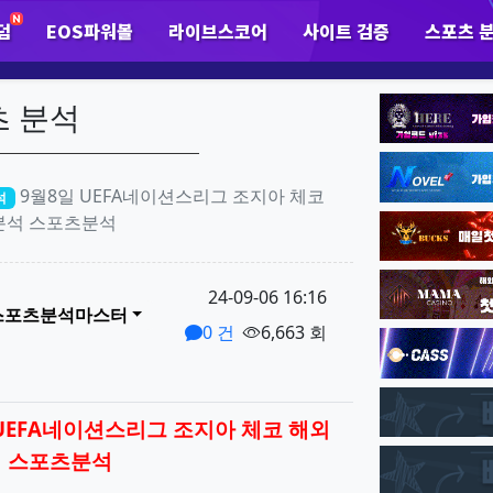
덤
EOS파워볼
라이브스코어
사이트 검증
스포츠 
하위분류
하위분류
하
팝업레이어 알림
팝업레이어 알림이 없습니다.