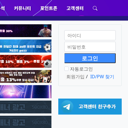
분석
커뮤니티
포인트존
고객센터
위분류
하위분류
하위분류
하위분류
회원아이디
필수
비밀번호
필수
자동로그인
회원가입
/
ID/PW 찾기