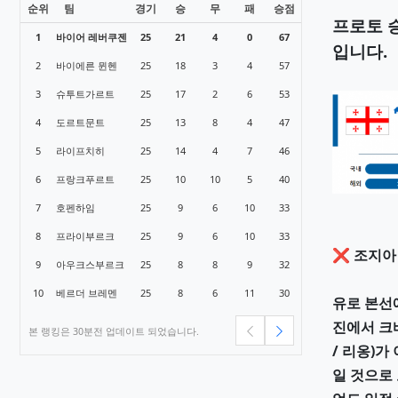
순위
팀
경기
승
무
패
승점
1
바이어 레버쿠젠
25
21
4
0
67
2
바이에른 뮌헨
25
18
3
4
57
3
슈투트가르트
25
17
2
6
53
4
도르트문트
25
13
8
4
47
5
라이프치히
25
14
4
7
46
6
프랑크푸르트
25
10
10
5
40
7
호펜하임
25
9
6
10
33
8
프라이부르크
25
9
6
10
33
9
아우크스부르크
25
8
8
9
32
10
베르더 브레멘
25
8
6
11
30
본 랭킹은 30분전 업데이트 되었습니다.