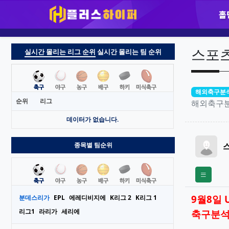
홀
실시간 몰리는 리그 순위
실시간 몰리는 팀 순위
순위
리그
데이터가 없습니다.
종목별 팀순위
분데스리가
EPL
에레디비지에
K리그 2
K리그 1
리그1
라리가
세리에