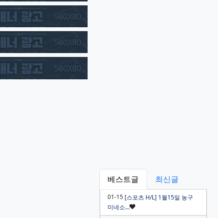
베스트글
최신글
01-15
[스포츠 H/L] 1월15일 농구
인기글
미네소…