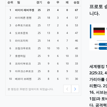
순위
팀
경기
승
무
패
승점
1
바이어 레버쿠젠
25
21
4
0
67
2
바이에른 뮌헨
25
18
3
4
57
3
슈투트가르트
25
17
2
6
53
4
도르트문트
25
13
8
4
47
5
라이프치히
25
14
4
7
46
6
프랑크푸르트
25
10
10
5
40
7
호펜하임
25
9
6
10
33
8
프라이부르크
25
9
6
10
33
9
아우크스부르크
25
8
8
9
32
10
베르더 브레멘
25
8
6
11
30
본 랭킹은 30분전 업데이트 되었습니다.