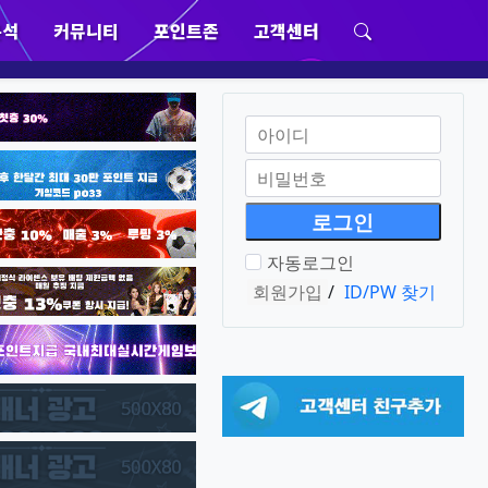
분석
커뮤니티
포인트존
고객센터
위분류
하위분류
하위분류
하위분류
회원아이디
필수
비밀번호
필수
자동로그인
회원가입
/
ID/PW 찾기