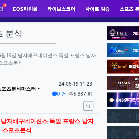
덤
EOS파워볼
라이브스코어
사이트 검증
스포츠 
하위분류
하위분류
하
팝업레이어 알림
팝업레이어 알림이 없습니다.