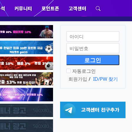
분석
커뮤니티
포인트존
고객센터
위분류
하위분류
하위분류
하위분류
회원아이디
필수
비밀번호
필수
자동로그인
회원가입
/
ID/PW 찾기