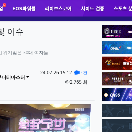
덤
EOS파워볼
라이브스코어
사이트 검증
스포츠 
하위분류
하위분류
하
팝업레이어 알림
팝업레이어 알림이 없습니다.