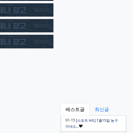
베스트글
최신글
01-15
[스포츠 H/L] 1월15일 농구
인기글
미네소…