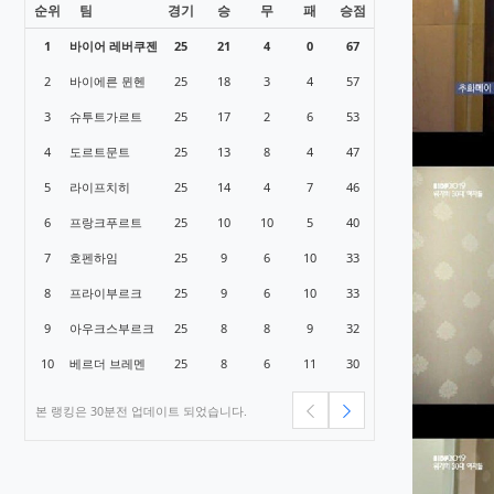
순위
팀
경기
승
무
패
승점
1
바이어 레버쿠젠
25
21
4
0
67
2
바이에른 뮌헨
25
18
3
4
57
3
슈투트가르트
25
17
2
6
53
4
도르트문트
25
13
8
4
47
5
라이프치히
25
14
4
7
46
6
프랑크푸르트
25
10
10
5
40
7
호펜하임
25
9
6
10
33
8
프라이부르크
25
9
6
10
33
9
아우크스부르크
25
8
8
9
32
10
베르더 브레멘
25
8
6
11
30
본 랭킹은 30분전 업데이트 되었습니다.