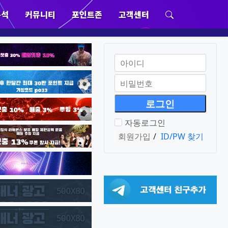
분석
커뮤니티
포인트존
고객센터
위분류
하위분류
하위분류
하위분류
회원아이디
필수
비밀번호
필수
자동로그인
회원가입
/
ID/PW 찾기