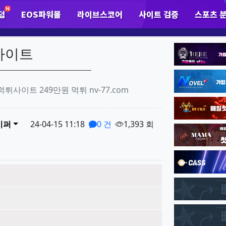
덤
EOS파워볼
라이브스코어
사이트 검증
스포츠 
하위분류
하위분류
하
팝업레이어 알림
팝업레이어 알림이 없습니다.