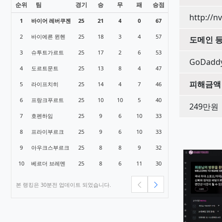
순위
팀
경기
승
무
패
승점
1
바이어 레버쿠젠
25
21
4
0
67
2
바이에른 뮌헨
25
18
3
4
57
3
슈투트가르트
25
17
2
6
53
4
도르트문트
25
13
8
4
47
5
라이프치히
25
14
4
7
46
6
프랑크푸르트
25
10
10
5
40
7
호펜하임
25
9
6
10
33
8
프라이부르크
25
9
6
10
33
9
아우크스부르크
25
8
8
9
32
10
베르더 브레멘
25
8
6
11
30
본 랭킹은 30분전 업데이트 되었습니다.