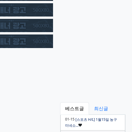
베스트글
최신글
01-15
[스포츠 H/L] 1월15일 농구
인기글
미네소…