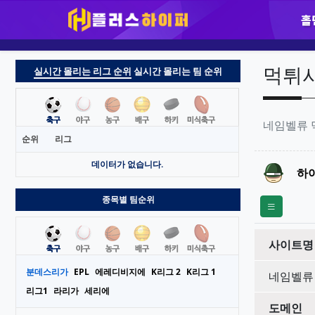
홀
실시간 몰리는 리그 순위
실시간 몰리는 팀 순위
순위
리그
데이터가 없습니다.
종목별 팀순위
분데스리가
EPL
에레디비지에
K리그 2
K리그 1
리그1
라리가
세리에